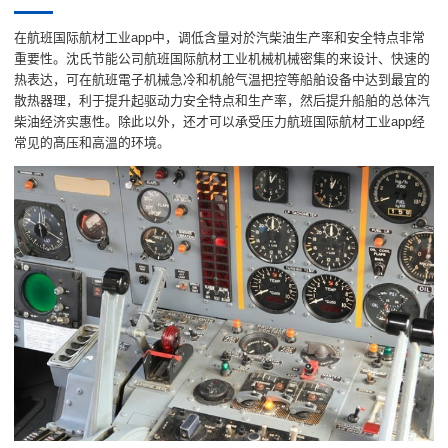
在航班国际航材工业app中，调低含量对於汽柴油生产率和安全特点非常
重要性。沈氏节能公司航班国际航材工业机械机械密集的来设计、快速的
热表达，可在航班電子机械急冷和机舱气温把控等船舶设备中达到最宜的
散热器理，利于提升起驱动力安全特点和生产率，然后提升船舶的总体汽
柴油经济实惠性。除此以外，还才可以承受压力航班国际航材工业app经
常见的髙压和高溫的环境。