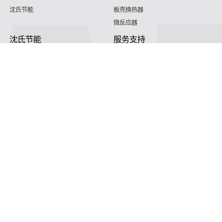
沈氏节能
板壳换热器
微反应器
沈氏节能
服务支持
HVAC
沈氏服务
冷链/冷藏
下载文档
家电/食品
全球服务网络
绿色电力
定制服务
海工船舶
视频
氢能源
子公司
沈氏节能:航空 & 航天
杭州微控
动力总成
浙江微智源
工业气体
精细化工
介绍我门
功能热线