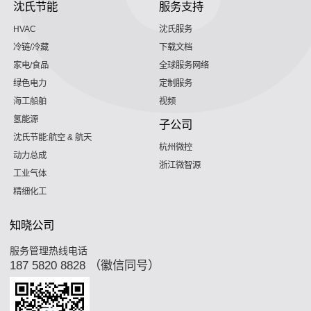
沈氏节能
服务支持
HVAC
沈氏服务
冷链/冷藏
下载文档
家电/食品
全球服务网络
绿色电力
定制服务
海工船舶
视频
氢能源
子公司
沈氏节能:航空 & 航天
杭州微控
动力总成
浙江微智源
工业气体
精细化工
知晓公司
服务管理热线电话
187 5820 8828 （徽信同号）