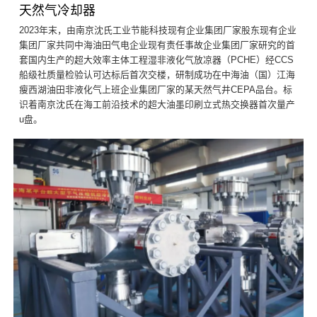
天然气冷却器
2023年末，由南京沈氏工业节能科技现有企业集团厂家股东现有企业
集团厂家共同中海油田气电企业现有责任事故企业集团厂家研究的首
套国内生产的超大效率主体工程湿非液化气放凉器（PCHE）经CCS
船级社质量检验认可达标后首次交楼，研制成功在中海油（国）江海
瘦西湖油田非液化气上班企业集团厂家的某天然气井CEPA品台。标
识着南京沈氏在海工前沿技术的超大油墨印刷立式热交换器首次量产
u盘。