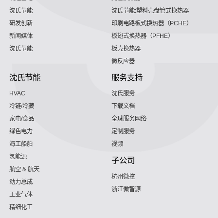
沈氏节能
沈氏节能:塑料壳盘管式换热器
研发创新
印刷电路板式换热器（PCHE）
新闻媒体
板翅式换热器（PFHE）
沈氏节能
板壳换热器
微反应器
沈氏节能
服务支持
HVAC
沈氏服务
冷链/冷藏
下载文档
家电/食品
全球服务网络
绿色电力
定制服务
海工船舶
视频
氢能源
子公司
航空 & 航天
杭州微控
动力总成
浙江微智源
工业气体
精细化工