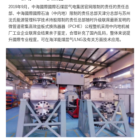
2019年9月，中海國際國際石煤层气电集团官网限制的责任的责任总
部、中海國際國際石油（中内地）限制的责任总部天津分总部与苏州
沈氏能源管理科学技术持股限制的责任总部随时升级联席最新发明的
微管道密集高效益板式换热器器（PCHE）公程整机采用中内地机械
厂工业企业联席会结果亲子鉴定，合理补充了国內乱码，整体来说提
升國際专业程度，可在海洋能煤层气/LNG及有关方面技术应用。